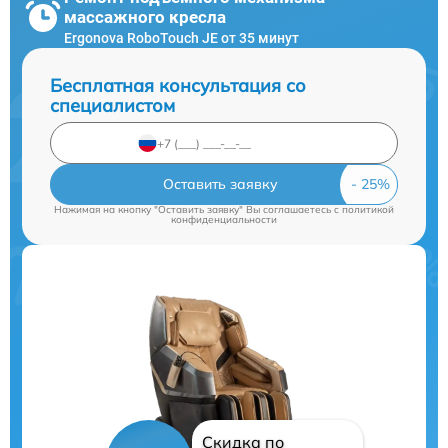
массажного кресла
Ergonova RoboTouch JE от 35 минут
Бесплатная консультация со
специалистом
Оставить заявку
Нажимая на кнопку "Оставить заявку" Вы соглашаетесь c
политикой
конфиденциальности
Скидка по