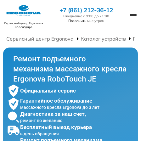
+7 (861) 212-36-12
Ежедневно с 9:00 до 21:00
Позвонить
мне утром
Сервисный центр Ergonova
в
Краснодаре
Сервисный центр Ergonova
Каталог устройств
Ре
Ремонт подъемного
механизма массажного кресла
Ergonova RoboTouch JE
Официальный сервис
Гарантийное обслуживание
массажного кресла Ergonova до 3 лет
Диагностика за наш счет,
ремонт по желанию
Бесплатный выезд курьера
в день обращения
Ремонт подъемного механизма