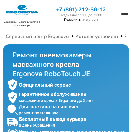
+7 (861) 212-36-12
Ежедневно с 9:00 до 21:00
Позвонить
мне утром
Сервисный центр Ergonova
в
Краснодаре
Сервисный центр Ergonova
Каталог устройств
Ре
Ремонт пневмокамеры
массажного кресла
Ergonova RoboTouch JE
Официальный сервис
Гарантийное обслуживание
массажного кресла Ergonova до 3 лет
Диагностика за наш счет,
ремонт по желанию
Бесплатный выезд курьера
в день обращения
Ремонт пневмокамеры массажного кресла