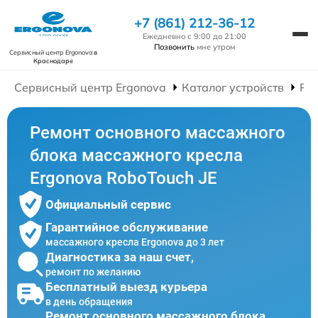
+7 (861) 212-36-12
Ежедневно с 9:00 до 21:00
Позвонить
мне утром
Сервисный центр Ergonova
в
Краснодаре
Сервисный центр Ergonova
Каталог устройств
Ре
Ремонт основного массажного
блока массажного кресла
Ergonova RoboTouch JE
Официальный сервис
Гарантийное обслуживание
массажного кресла Ergonova до 3 лет
Диагностика за наш счет,
ремонт по желанию
Бесплатный выезд курьера
в день обращения
Ремонт основного массажного блока