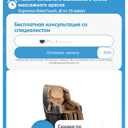
массажного кресла
Ergonova RoboTouch JE от 35 минут
Бесплатная консультация со
специалистом
Оставить заявку
Нажимая на кнопку "Оставить заявку" Вы соглашаетесь c
политикой
конфиденциальности
Скидка по