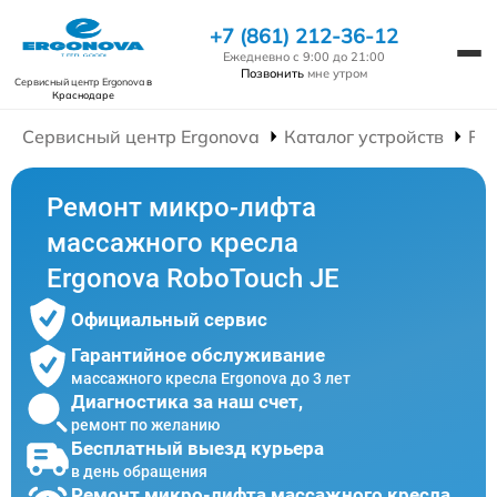
+7 (861) 212-36-12
Ежедневно с 9:00 до 21:00
Позвонить
мне утром
Сервисный центр Ergonova
в
Краснодаре
Сервисный центр Ergonova
Каталог устройств
Ре
Ремонт микро-лифта
массажного кресла
Ergonova RoboTouch JE
Официальный сервис
Гарантийное обслуживание
массажного кресла Ergonova до 3 лет
Диагностика за наш счет,
ремонт по желанию
Бесплатный выезд курьера
в день обращения
Ремонт микро-лифта массажного кресла