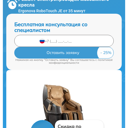
кресла
Ergonova RoboTouch JE от 35 минут
Бесплатная консультация со
специалистом
Оставить заявку
Нажимая на кнопку "Оставить заявку" Вы соглашаетесь c
политикой
конфиденциальности
Скидка по