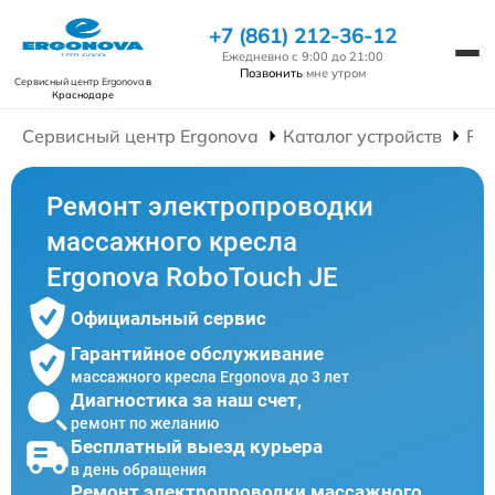
+7 (861) 212-36-12
Ежедневно с 9:00 до 21:00
Позвонить
мне утром
Сервисный центр Ergonova
в
Краснодаре
Сервисный центр Ergonova
Каталог устройств
Ре
Ремонт электропроводки
массажного кресла
Ergonova RoboTouch JE
Официальный сервис
Гарантийное обслуживание
массажного кресла Ergonova до 3 лет
Диагностика за наш счет,
ремонт по желанию
Бесплатный выезд курьера
в день обращения
Ремонт электропроводки массажного