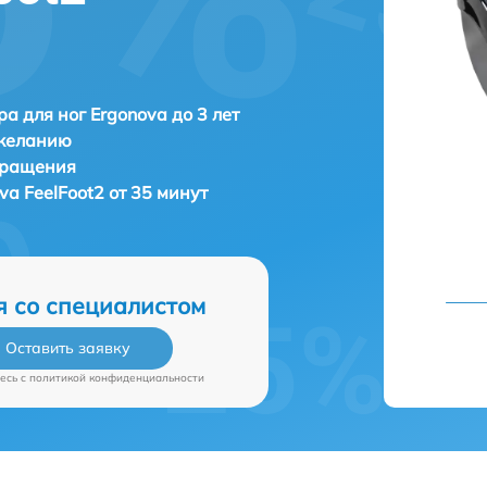
а для ног Ergonova до 3 лет
 желанию
бращения
va FeelFoot2 от 35 минут
я со специалистом
Оставить заявку
есь c
политикой конфиденциальности