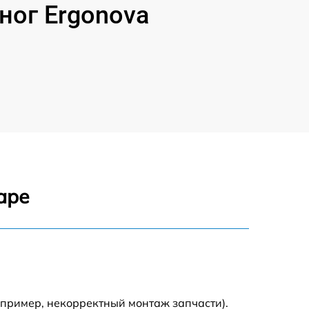
ног Ergonova
аре
апример, некорректный монтаж запчасти).